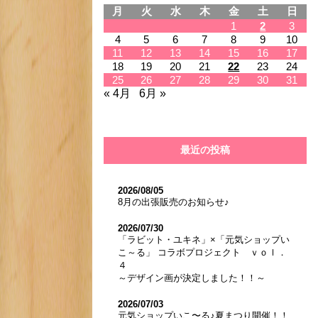
月
火
水
木
金
土
日
1
2
3
4
5
6
7
8
9
10
11
12
13
14
15
16
17
18
19
20
21
22
23
24
25
26
27
28
29
30
31
« 4月
6月 »
最近の投稿
2026/08/05
8月の出張販売のお知らせ♪
2026/07/30
「ラビット・ユキネ」×「元気ショップい
こ～る」 コラボプロジェクト ｖｏｌ．
４
～デザイン画が決定しました！！～
2026/07/03
元気ショップいこ〜る♪夏まつり開催！！