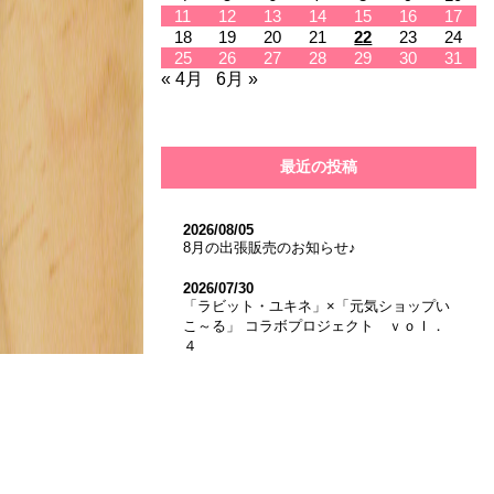
11
12
13
14
15
16
17
18
19
20
21
22
23
24
25
26
27
28
29
30
31
« 4月
6月 »
最近の投稿
2026/08/05
8月の出張販売のお知らせ♪
2026/07/30
「ラビット・ユキネ」×「元気ショップい
こ～る」 コラボプロジェクト ｖｏｌ．
４
～デザイン画が決定しました！！～
2026/07/03
元気ショップいこ〜る♪夏まつり開催！！
2026/07/01
7月の出張販売のお知らせ♪