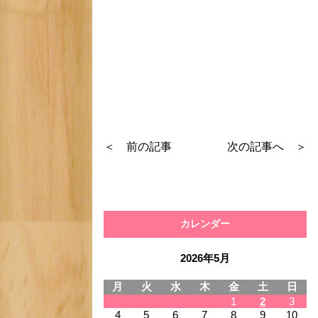
＜ 前の記事
次の記事へ ＞
カレンダー
2026年5月
月
火
水
木
金
土
日
1
2
3
4
5
6
7
8
9
10